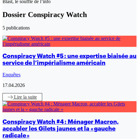
Blast, le souffle de l’info
Dossier Conspiracy Watch
5 publications
Conspiracy Watch #5 : une expertise biaisée au
service de l’impérialisme américain
Enquêtes
17.04.2026
Lire
la suite
Conspiracy Watch #4 : Ménager Macron,
accabler les Gilets jaunes et la « gauche
radicale »