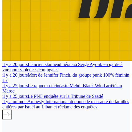
il y a 20 jours
L'ancien skinhead néonazi Serge Ayoub en garde à
vue pour violences conjugales
il y a 20 jours
Mort de Jennifer Finch, du groupe punk 100% féminin
L7
il y a 25 jours
Le rappeur et cinéaste Mehdi Black Wind arrêté au
Maroc
il y a 25 jours
Le PNF enquête sur la Tribune de Saadé
il y a un mois
Amnesty International dénonce le massacre de familles
entières par Israël au Liban et réclame des enquêtes