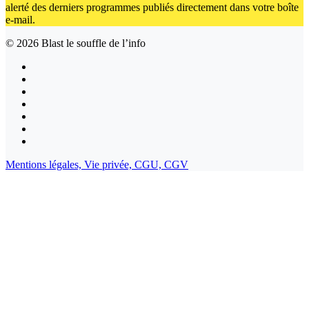
alerté des derniers programmes publiés directement dans votre boîte
e-mail.
© 2026
Blast le souffle de l’info
Mentions légales,
Vie privée,
CGU,
CGV