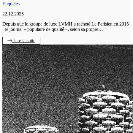
Enquêtes
22.12.2025
Depuis que le groupe de luxe LVMH a racheté Le Parisien en 2015
- le journal « populaire de qualité », selon sa propre…
Lire
la suite