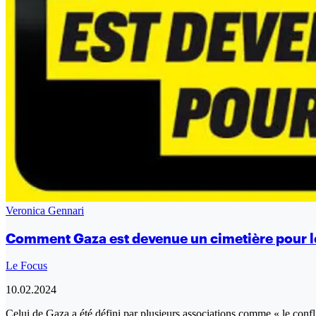
Veronica Gennari
Comment Gaza est devenue un cimetière pour le
Le Focus
10.02.2024
Celui de Gaza a été défini par plusieurs associations comme « le confli