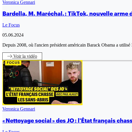
Veronica Gennari
Bardella, M. Maréchal. : TikTok, nouvelle arme d
Le Focus
05.06.2024
Depuis 2008, où l'ancien président américain Barack Obama a utilis
Voir
la vidéo
Veronica Gennari
« Nettoyage social » des JO : l'État français chas
Le Focus