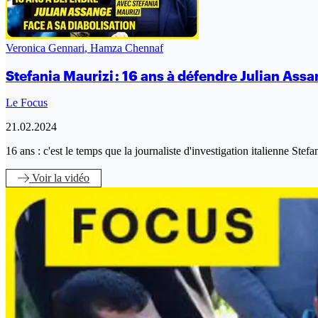
Veronica Gennari
,
Hamza Chennaf
Stefania Maurizi : 16 ans à défendre Julian Assa
Le Focus
21.02.2024
16 ans : c'est le temps que la journaliste d'investigation italienne Ste
Voir
la vidéo