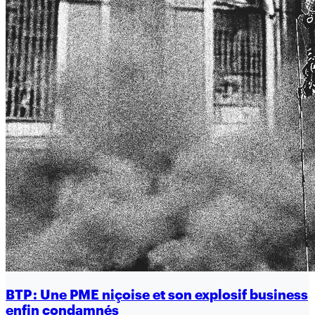
BTP : Une PME niçoise et son explosif business
enfin condamnés