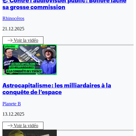
🦏 Contre l’audiovisuel public : Bolloré lâche
sa grosse commission
Rhinocéros
21.12.2025
Voir
la vidéo
Astrocapitalisme : les milliardaires à la
conquête de l’espace
Planete B
13.12.2025
Voir
la vidéo