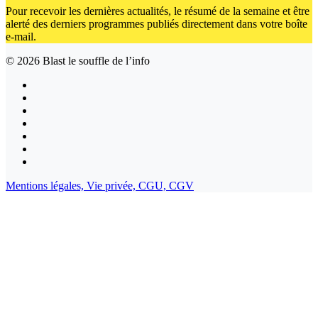
Pour recevoir les dernières actualités, le résumé de la semaine et être
alerté des derniers programmes publiés directement dans votre boîte
e-mail.
© 2026
Blast le souffle de l’info
Mentions légales,
Vie privée,
CGU,
CGV