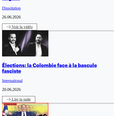
Dissolution
26.06.2026
Voir
la vidéo
Élections: la Colombie face à la bascule
fasciste
International
20.06.2026
Lire
la suite