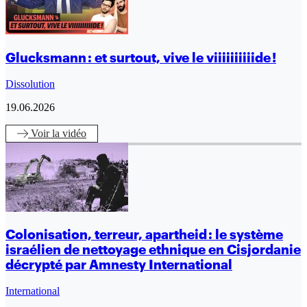
Glucksmann : et surtout, vive le viiiiiiiiiide !
Dissolution
19.06.2026
Voir
la vidéo
Colonisation, terreur, apartheid : le système
israélien de nettoyage ethnique en Cisjordanie
décrypté par Amnesty International
International