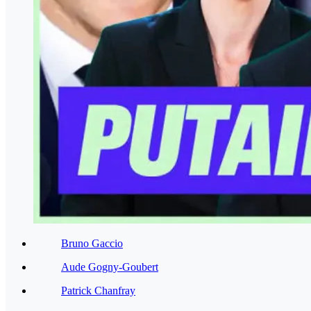
Bruno Gaccio
Aude Gogny-Goubert
Patrick Chanfray