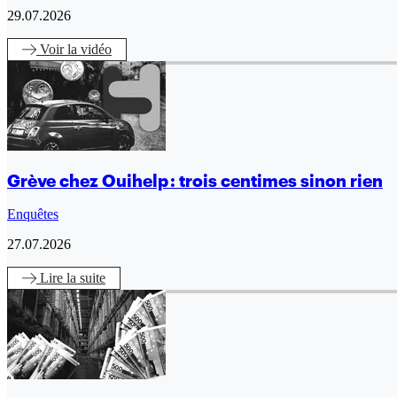
29.07.2026
Voir
la vidéo
Grève chez Ouihelp : trois centimes sinon rien
Enquêtes
27.07.2026
Lire
la suite