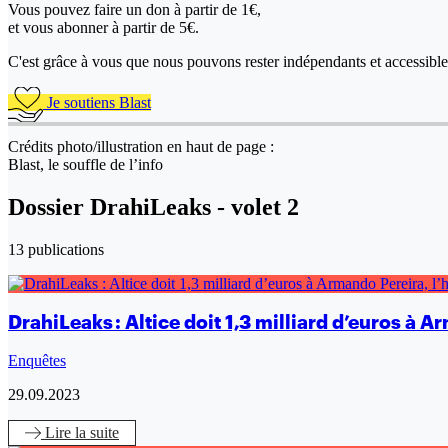
Vous pouvez faire un don
à partir de 1€,
et vous abonner à partir de 5€.
C'est grâce à vous que nous pouvons rester indépendants et accessible 
Je soutiens Blast
Crédits photo/illustration en haut de page :
Blast, le souffle de l’info
Dossier DrahiLeaks - volet 2
13 publications
DrahiLeaks : Altice doit 1,3 milliard d’euros à
Enquêtes
29.09.2023
Lire
la suite