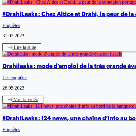
#DrahiLeaks : Chez Altice et Drahi, la peur de l
Enquêtes
31.07.2023
Lire
la suite
Drahileaks : mode d’emploi de la très grande év
Les enquêtes
26.05.2023
Voir
la vidéo
#DrahiLeaks : I24 news, une chaîne d’info au b
Enquêtes