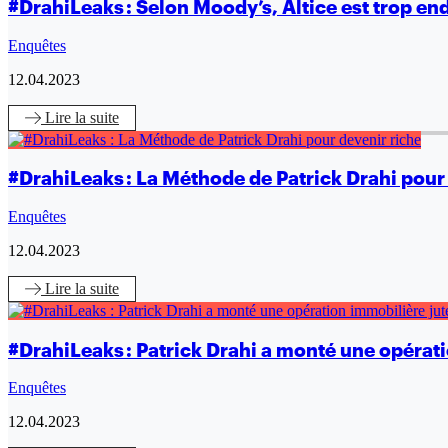
#DrahiLeaks : Selon Moody’s, Altice est trop end
Enquêtes
12.04.2023
Lire
la suite
#DrahiLeaks : La Méthode de Patrick Drahi pour
Enquêtes
12.04.2023
Lire
la suite
#DrahiLeaks : Patrick Drahi a monté une opérat
Enquêtes
12.04.2023