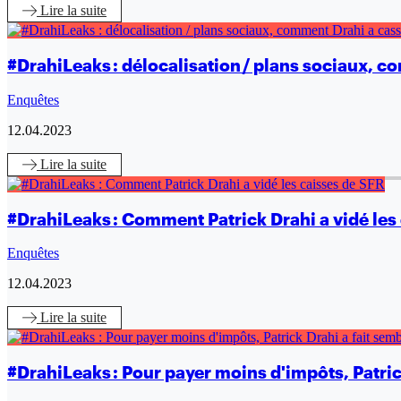
Lire
la suite
#DrahiLeaks : délocalisation / plans sociaux, 
Enquêtes
12.04.2023
Lire
la suite
#DrahiLeaks : Comment Patrick Drahi a vidé les
Enquêtes
12.04.2023
Lire
la suite
#DrahiLeaks : Pour payer moins d'impôts, Patric