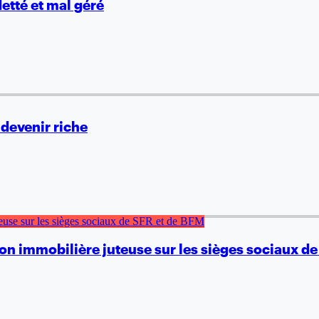
etté et mal géré
 devenir riche
ion immobilière juteuse sur les sièges sociaux d