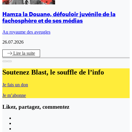
Hamza la Douane, défouloir juvénile de la
fachosphère et de ses médias
Au royaume des aveugles
26.07.2026
Lire
la suite
Soutenez Blast,
le souffle de l’info
Je fais un don
Je m’abonne
Likez, partagez, commentez