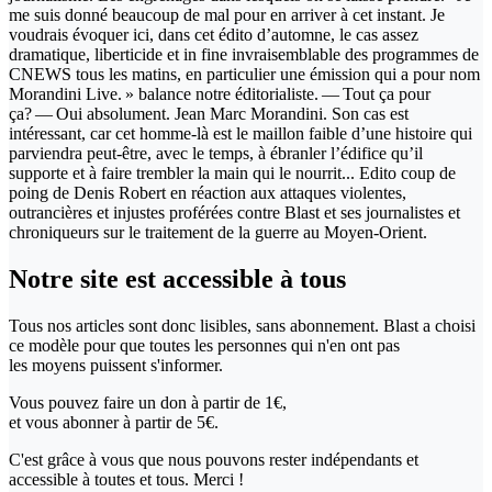
me suis donné beaucoup de mal pour en arriver à cet instant. Je
voudrais évoquer ici, dans cet édito d’automne, le cas assez
dramatique, liberticide et in fine invraisemblable des programmes de
CNEWS tous les matins, en particulier une émission qui a pour nom
Morandini Live. » balance notre éditorialiste. — Tout ça pour
ça? — Oui absolument. Jean Marc Morandini. Son cas est
intéressant, car cet homme-là est le maillon faible d’une histoire qui
parviendra peut-être, avec le temps, à ébranler l’édifice qu’il
supporte et à faire trembler la main qui le nourrit... Edito coup de
poing de Denis Robert en réaction aux attaques violentes,
outrancières et injustes proférées contre Blast et ses journalistes et
chroniqueurs sur le traitement de la guerre au Moyen-Orient.
Notre site
est accessible
à tous
Tous nos articles sont donc lisibles, sans abonnement. Blast a choisi
ce modèle pour que toutes les personnes qui n'en ont pas
les moyens puissent s'informer.
Vous pouvez faire un don
à partir de 1€,
et vous abonner à partir de 5€.
C'est grâce à vous que nous pouvons rester indépendants et
accessible à toutes et tous. Merci !