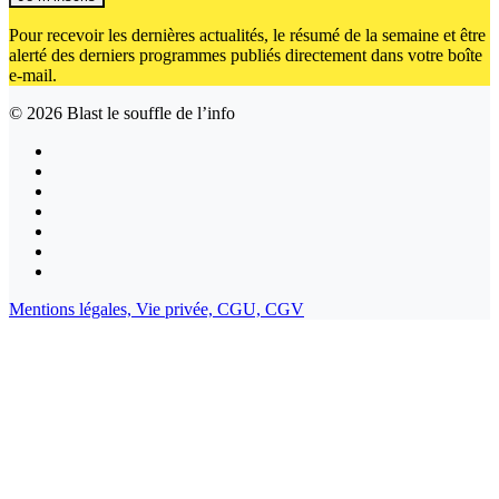
Pour recevoir les dernières actualités, le résumé de la semaine et être
alerté des derniers programmes publiés directement dans votre boîte
e-mail.
© 2026
Blast le souffle de l’info
Mentions légales,
Vie privée,
CGU,
CGV