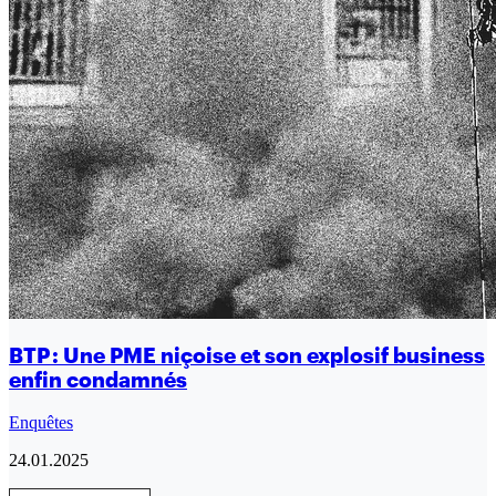
BTP : Une PME niçoise et son explosif business
enfin condamnés
Enquêtes
24.01.2025