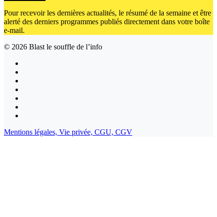
Pour recevoir les dernières actualités, le résumé de la semaine et être
alerté des derniers programmes publiés directement dans votre boîte
e-mail.
© 2026
Blast le souffle de l’info
Mentions légales,
Vie privée,
CGU,
CGV