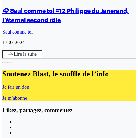
🎧 Seul comme toi #12 Philippe du Janerand,
l’éternel second rôle
Seul comme toi
17.07.2024
Lire
la suite
Soutenez Blast,
le souffle de l’info
Je fais un don
Je m’abonne
Likez, partagez, commentez