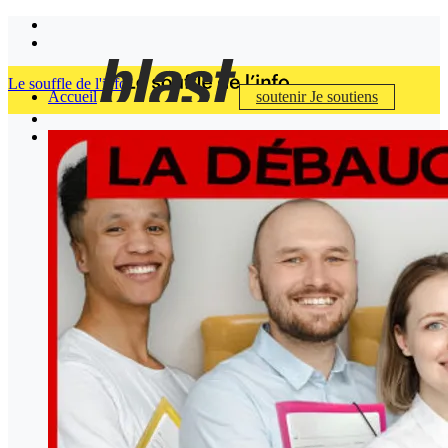
Le souffle de l'info
Accueil
soutenir
Je soutiens