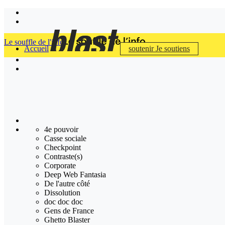
Le souffle de l'info
Accueil
soutenir
Je soutiens
4e pouvoir
Casse sociale
Checkpoint
Contraste(s)
Corporate
Deep Web Fantasia
De l'autre côté
Dissolution
doc doc doc
Gens de France
Ghetto Blaster