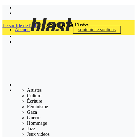
Le souffle de l'info
Accueil
soutenir
Je soutiens
Artistes
Culture
Écriture
Féminisme
Gaza
Guerre
Hommage
Jazz
Jeux videos