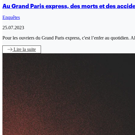
Au Grand Paris express, des morts et des acciden
Enquêtes
25.07.2023
Pour les ouvriers du Grand Paris express, c'est l’enfer au quotidien. 
Lire
la suite