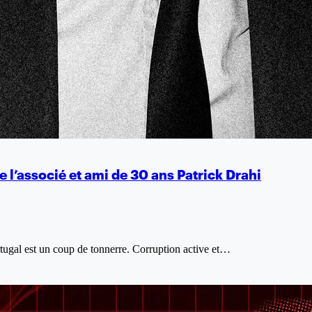
e l’associé et ami de 30 ans Patrick Drahi
rtugal est un coup de tonnerre. Corruption active et…