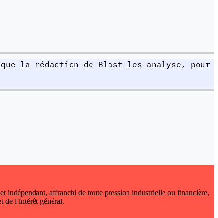
 que la rédaction de Blast les analyse, pour
 et indépendant, affranchi de toute pression industrielle ou financière,
t de l’intérêt général.