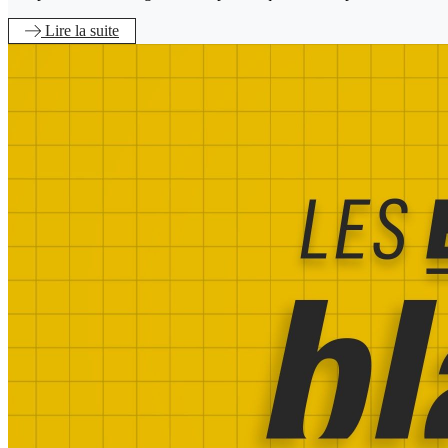
Lire
la suite