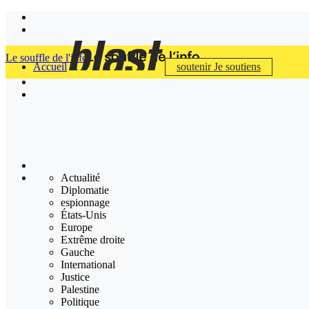
Le souffle de l'info
Accueil
soutenir
Je soutiens
Actualité
Diplomatie
espionnage
États-Unis
Europe
Extrême droite
Gauche
International
Justice
Palestine
Politique