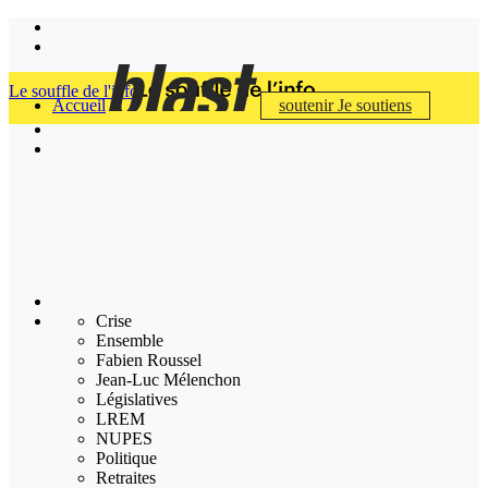
Le souffle de l'info
Accueil
soutenir
Je soutiens
Crise
Ensemble
Fabien Roussel
Jean-Luc Mélenchon
Législatives
LREM
NUPES
Politique
Retraites