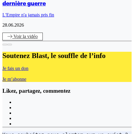
dernière guerre
L'Empire n'a jamais pris fin
28.06.2026
Voir
la vidéo
Soutenez Blast,
le souffle de l’info
Je fais un don
Je m’abonne
Likez, partagez, commentez