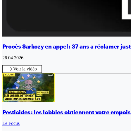
Procès Sarkozy en appel : 37 ans a réclamer jus
26.04.2026
Voir
la vidéo
Pesticides : les lobbies obtiennent votre empo
Le Focus