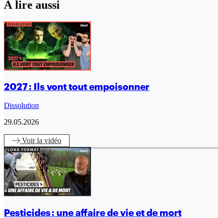
À lire aussi
2027 : Ils vont tout empoisonner
Dissolution
29.05.2026
Voir
la vidéo
Pesticides : une affaire de vie et de mort