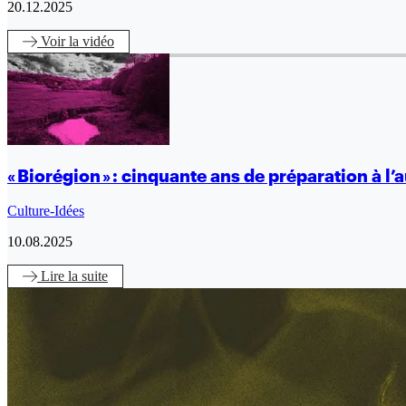
20.12.2025
Voir
la vidéo
« Biorégion » : cinquante ans de préparation à l
Culture-Idées
10.08.2025
Lire
la suite