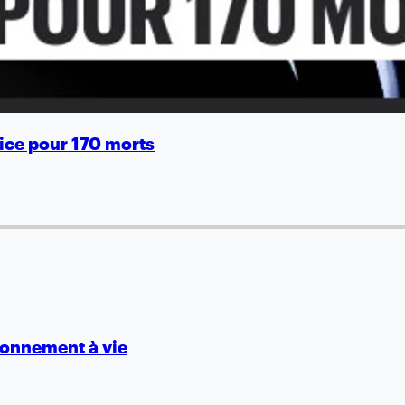
tice pour 170 morts
isonnement à vie