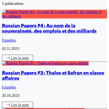
5 publications
Russian Papers #4 : Au nom de la
souveraineté, des emplois et des milliards
Enquêtes
02.11.2023
Lire
la suite
Russian Papers #3 : Thales et Safran en classe
affaires
Enquêtes
20.10.2023
Lire
la suite