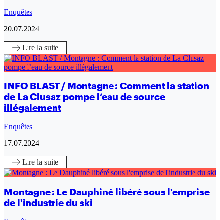
Enquêtes
20.07.2024
Lire
la suite
INFO BLAST / Montagne : Comment la station
de La Clusaz pompe l’eau de source
illégalement
Enquêtes
17.07.2024
Lire
la suite
Montagne : Le Dauphiné libéré sous l'emprise
de l'industrie du ski