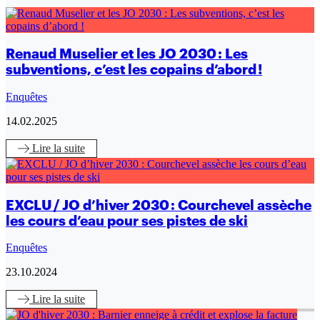
Renaud Muselier et les JO 2030 : Les
subventions, c’est les copains d’abord !
Enquêtes
14.02.2025
Lire
la suite
EXCLU / JO d’hiver 2030 : Courchevel assèche
les cours d’eau pour ses pistes de ski
Enquêtes
23.10.2024
Lire
la suite