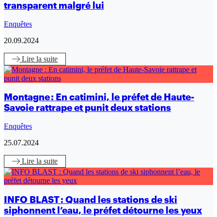
transparent malgré lui
Enquêtes
20.09.2024
Lire
la suite
Montagne : En catimini, le préfet de Haute-
Savoie rattrape et punit deux stations
Enquêtes
25.07.2024
Lire
la suite
INFO BLAST : Quand les stations de ski
siphonnent l’eau, le préfet détourne les yeux