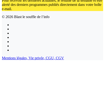
Pour recevoir les dernières actualités, le résumé de la semaine et être
alerté des derniers programmes publiés directement dans votre boîte
e-mail.
© 2026
Blast le souffle de l’info
Mentions légales,
Vie privée,
CGU,
CGV