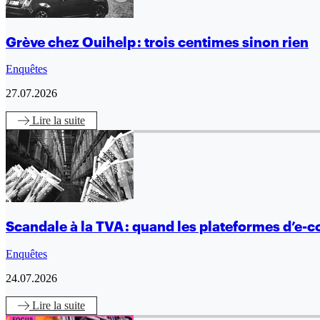
Grève chez Ouihelp : trois centimes sinon rien
Enquêtes
27.07.2026
Lire
la suite
Scandale à la TVA : quand les plateformes d’e-co
Enquêtes
24.07.2026
Lire
la suite