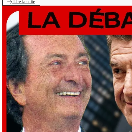
Lire
la suite