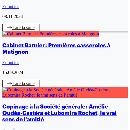
Enquêtes
08.11.2024
Lire
la suite
Cabinet Barnier : Premières casseroles à
Matignon
Enquêtes
15.09.2024
Lire
la suite
Copinage à la Société générale : Amélie
Oudéa-Castéra et Lubomira Rochet, le vrai
sens de l’amitié