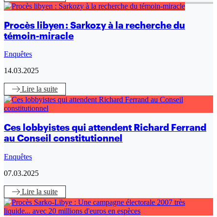
Procès libyen : Sarkozy à la recherche du
témoin-miracle
Enquêtes
14.03.2025
Lire
la suite
Ces lobbyistes qui attendent Richard Ferrand
au Conseil constitutionnel
Enquêtes
07.03.2025
Lire
la suite