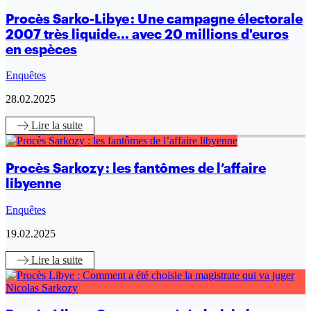
Procès Sarko-Libye : Une campagne électorale
2007 très liquide... avec 20 millions d'euros
en espèces
Enquêtes
28.02.2025
Lire
la suite
Procès Sarkozy : les fantômes de l’affaire
libyenne
Enquêtes
19.02.2025
Lire
la suite