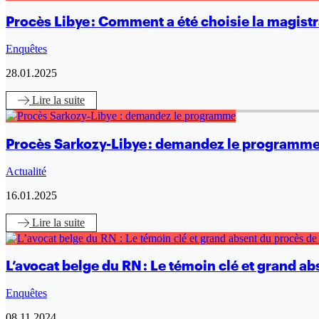
Procès Libye : Comment a été choisie la magistr
Enquêtes
28.01.2025
Lire
la suite
Procès Sarkozy-Libye : demandez le programm
Actualité
16.01.2025
Lire
la suite
L’avocat belge du RN : Le témoin clé et grand ab
Enquêtes
08.11.2024