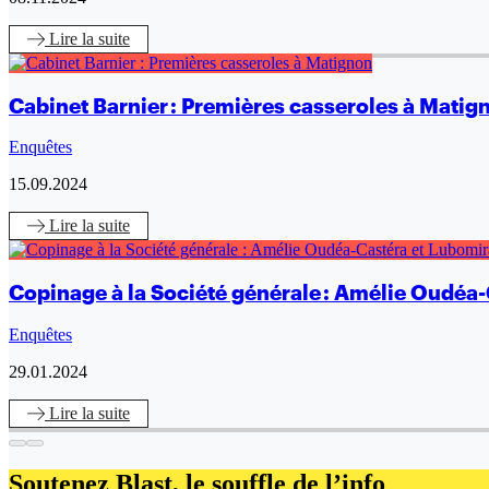
Lire
la suite
Cabinet Barnier : Premières casseroles à Matig
Enquêtes
15.09.2024
Lire
la suite
Copinage à la Société générale : Amélie Oudéa-C
Enquêtes
29.01.2024
Lire
la suite
Soutenez Blast,
le souffle de l’info