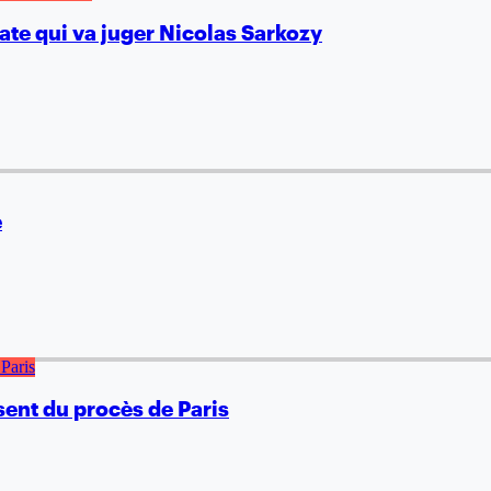
ate qui va juger Nicolas Sarkozy
e
sent du procès de Paris