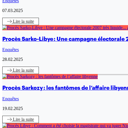
Enquêtes
07.03.2025
Lire
la suite
Procès Sarko-Libye : Une campagne électorale 2
Enquêtes
28.02.2025
Lire
la suite
Procès Sarkozy : les fantômes de l’affaire libye
Enquêtes
19.02.2025
Lire
la suite