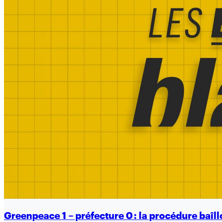
Greenpeace 1 – préfecture 0 : la procédure baîll