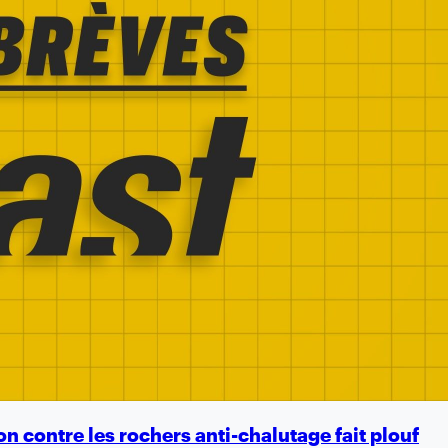
on contre les rochers anti-chalutage fait plouf