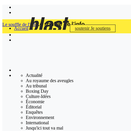
Le souffle de l'info
Accueil
soutenir
Je soutiens
Actualité
Au royaume des aveugles
Au tribunal
Boxing Day
Culture-Idées
Économie
Éditorial
Enquêtes
Environnement
International
Jusqu'ici tout va mal