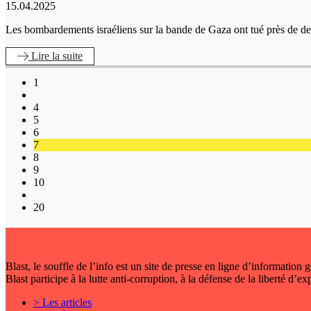
15.04.2025
Les bombardements israéliens sur la bande de Gaza ont tué près de de
Lire
la suite
1
4
5
6
7
8
9
10
20
Blast, le souffle de l’info est un site de presse en ligne d’information
Blast participe à la lutte anti-corruption, à la défense de la liberté d’e
> Les articles