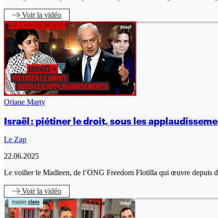
Voir
la vidéo
Oriane Marty
Israël : piétiner le droit, sous les applaudissem
Le Zap
22.06.2025
Le voilier le Madleen, de l’ONG Freedom Flotilla qui œuvre depuis di
Voir
la vidéo