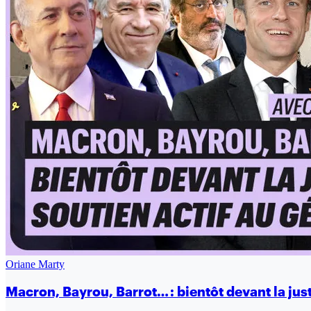
Oriane Marty
Macron, Bayrou, Barrot… : bientôt devant la just