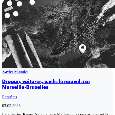
Xavier Monnier
Drogue, voitures, cash : le nouvel axe
Marseille-Bruxelles
Enquêtes
03.02.2026
Le 2 février, Kamel Nabti, alias « Marteau », a comparu devant la