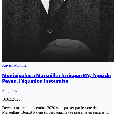
Xavier Monnier
Municipales à Marseille : le risque RN, l’ego de
Payan, l’équation insoumise
Enquêtes
10.03.2026
Devenu maire en décembre 2020 sans passer par le vote des
Marseillais, Benoît Payan (divers gauche) se présente en rempart…