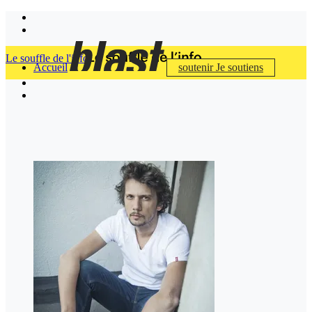
Le souffle de l'info
Accueil
soutenir
Je soutiens