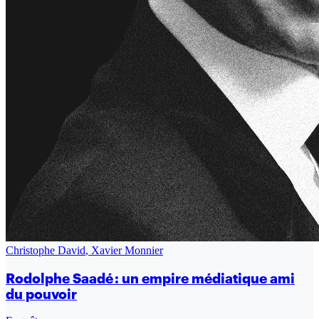
Christophe David
,
Xavier Monnier
Rodolphe Saadé : un empire médiatique ami
du pouvoir