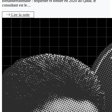
Benabderrahmane : séquestré et torturé en 2020 au Qatar, le
consultant est le…
Lire
la suite