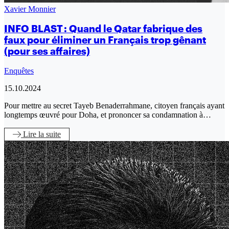
Xavier Monnier
INFO BLAST : Quand le Qatar fabrique des
faux pour éliminer un Français trop gênant
(pour ses affaires)
Enquêtes
15.10.2024
Pour mettre au secret Tayeb Benaderrahmane, citoyen français ayant
longtemps œuvré pour Doha, et prononcer sa condamnation à…
Lire
la suite