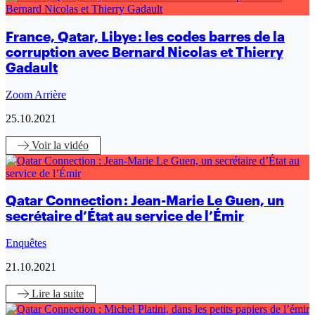
France, Qatar, Libye : les codes barres de la
corruption avec Bernard Nicolas et Thierry
Gadault
Zoom Arrière
25.10.2021
Voir
la vidéo
Qatar Connection : Jean-Marie Le Guen, un
secrétaire d’État au service de l’Émir
Enquêtes
21.10.2021
Lire
la suite