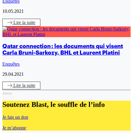
Enquêtes
10.05.2021
Lire
la suite
Qatar connection : les documents qui visent
Carla Bruni-Sarkozy, BHL et Laurent Platini
Enquêtes
29.04.2021
Lire
la suite
Soutenez Blast,
le souffle de l’info
Je fais un don
Je m’abonne