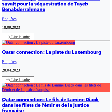
savait pour la séquestration de Tayeb
Benabderrahmane
Enquêtes
18.09.2023
Lire
la suite
Qatar connection : La piste du Luxembourg
Enquêtes
28.04.2023
Lire
la suite
Qatar connection : Le fils de Lamine Diack
dans les filets de l’émir et de la justice
française