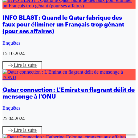
INFO BLAST : Quand le Qatar fabrique des
faux pour éliminer un Français trop gênant
(pour ses affaires)
Enquêtes
15.10.2024
Lire
la suite
Qatar connection : L'Emirat en flagrant délit de
mensonge à l’ONU
Enquêtes
25.04.2024
Lire
la suite