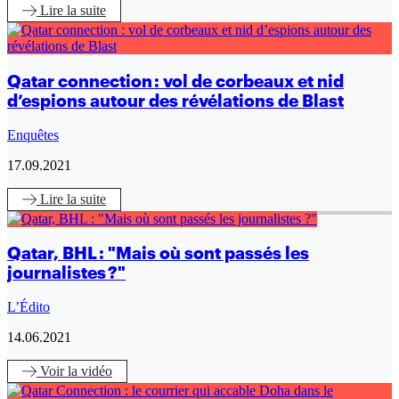
Lire
la suite
Qatar connection : vol de corbeaux et nid
d’espions autour des révélations de Blast
Enquêtes
17.09.2021
Lire
la suite
Qatar, BHL : "Mais où sont passés les
journalistes ?"
L’Édito
14.06.2021
Voir
la vidéo