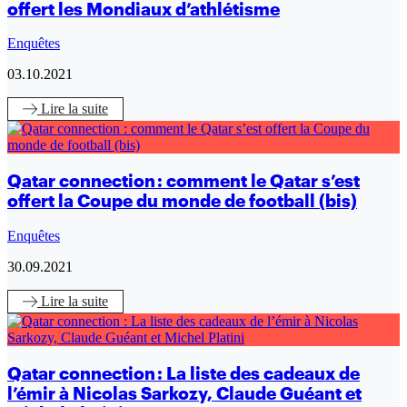
offert les Mondiaux d’athlétisme
Enquêtes
03.10.2021
Lire
la suite
Qatar connection : comment le Qatar s’est
offert la Coupe du monde de football (bis)
Enquêtes
30.09.2021
Lire
la suite
Qatar connection : La liste des cadeaux de
l’émir à Nicolas Sarkozy, Claude Guéant et