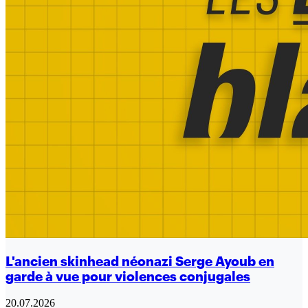
L'ancien skinhead néonazi Serge Ayoub en
garde à vue pour violences conjugales
20.07.2026