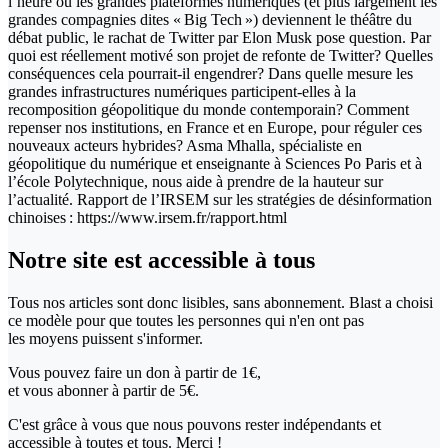
l’heure où les grandes plateformes numériques (et plus largement les
grandes compagnies dites « Big Tech ») deviennent le théâtre du
débat public, le rachat de Twitter par Elon Musk pose question. Par
quoi est réellement motivé son projet de refonte de Twitter? Quelles
conséquences cela pourrait-il engendrer? Dans quelle mesure les
grandes infrastructures numériques participent-elles à la
recomposition géopolitique du monde contemporain? Comment
repenser nos institutions, en France et en Europe, pour réguler ces
nouveaux acteurs hybrides? Asma Mhalla, spécialiste en
géopolitique du numérique et enseignante à Sciences Po Paris et à
l’école Polytechnique, nous aide à prendre de la hauteur sur
l’actualité. Rapport de l’IRSEM sur les stratégies de désinformation
chinoises : https://www.irsem.fr/rapport.html
Notre site
est accessible
à tous
Tous nos articles sont donc lisibles, sans abonnement. Blast a choisi
ce modèle pour que toutes les personnes qui n'en ont pas
les moyens puissent s'informer.
Vous pouvez faire un don
à partir de 1€,
et vous abonner à partir de 5€.
C'est grâce à vous que nous pouvons rester indépendants et
accessible à toutes et tous. Merci !