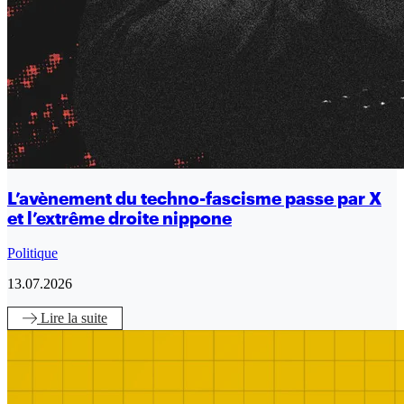
L’avènement du techno-fascisme passe par X
et l’extrême droite nippone
Politique
13.07.2026
Lire
la suite