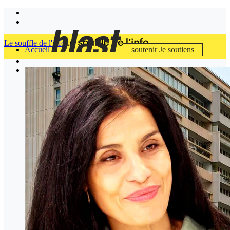
Le souffle de l'info
Accueil
soutenir
Je soutiens