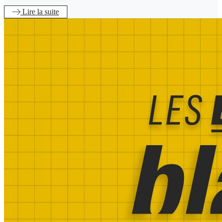
Lire
la suite