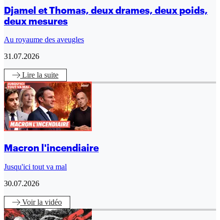
Djamel et Thomas, deux drames, deux poids,
deux mesures
Au royaume des aveugles
31.07.2026
Lire
la suite
Macron l'incendiaire
Jusqu'ici tout va mal
30.07.2026
Voir
la vidéo