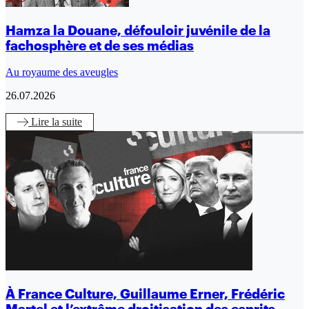
Hamza la Douane, défouloir juvénile de la
fachosphère et de ses médias
Au royaume des aveugles
26.07.2026
Lire
la suite
À France Culture, Guillaume Erner, Frédéric
Martel et l’extrême droitisation des esprits