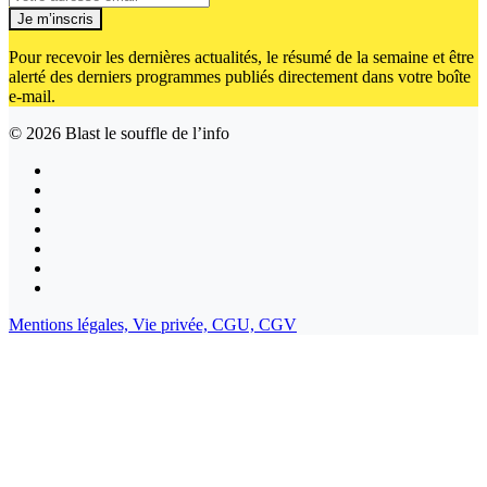
Je m’inscris
Pour recevoir les dernières actualités, le résumé de la semaine et être
alerté des derniers programmes publiés directement dans votre boîte
e-mail.
© 2026
Blast le souffle de l’info
Mentions légales,
Vie privée,
CGU,
CGV