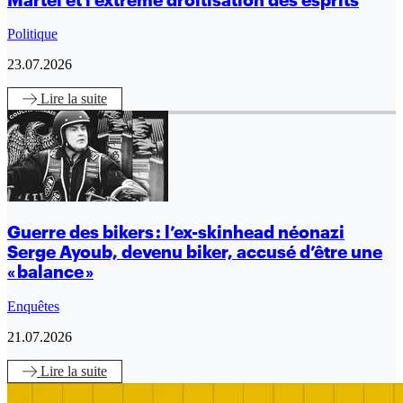
Politique
23.07.2026
Lire
la suite
Guerre des bikers : l’ex-skinhead néonazi
Serge Ayoub, devenu biker, accusé d’être une
« balance »
Enquêtes
21.07.2026
Lire
la suite