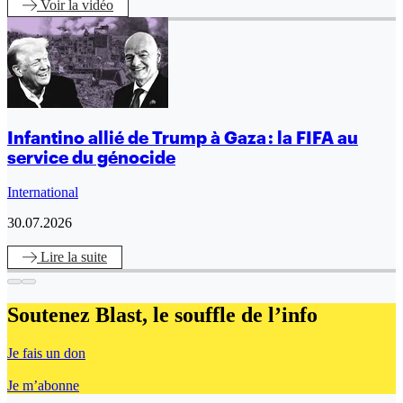
Voir
la vidéo
Infantino allié de Trump à Gaza : la FIFA au
service du génocide
International
30.07.2026
Lire
la suite
Soutenez Blast,
le souffle de l’info
Je fais un don
Je m’abonne