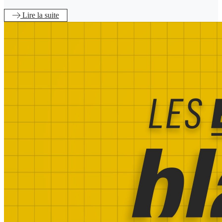
Lire
la suite