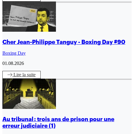
Cher Jean-Philippe Tanguy - Boxing Day #90
Boxing Day
01.08.2026
Lire
la suite
Au tribunal : trois ans de prison pour une
erreur judiciaire (1)