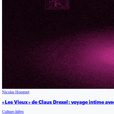
Nicolas Houguet
« Les Vieux » de Claus Drexel : voyage intime av
Culture-Idées