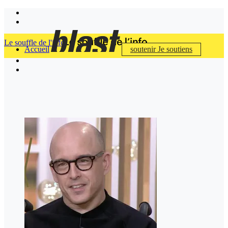
Le souffle de l'info
Accueil
soutenir
Je soutiens