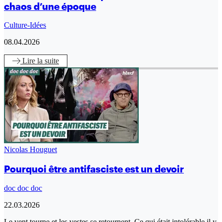
chaos d’une époque
Culture-Idées
08.04.2026
Lire
la suite
Nicolas Houguet
Pourquoi être antifasciste est un devoir
doc doc doc
22.03.2026
Le vent tourne et les vestes se retournent. Ce qui était intolérable il y