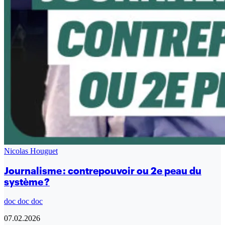
Nicolas Houguet
Journalisme : contrepouvoir ou 2e peau du
système ?
doc doc doc
07.02.2026