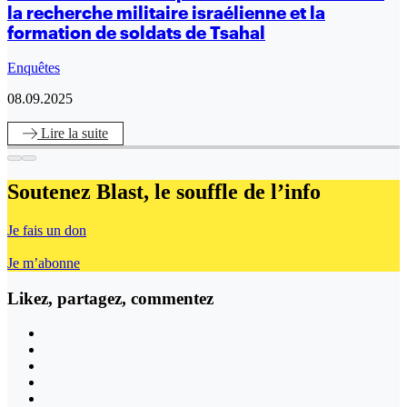
la recherche militaire israélienne et la
formation de soldats de Tsahal
Enquêtes
08.09.2025
Lire
la suite
Soutenez Blast,
le souffle de l’info
Je fais un don
Je m’abonne
Likez, partagez, commentez