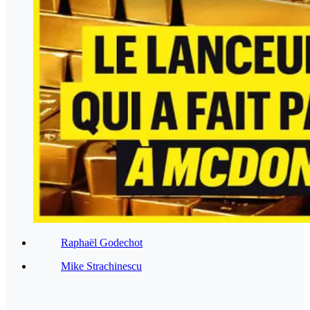
Raphaël Godechot
Mike Strachinescu