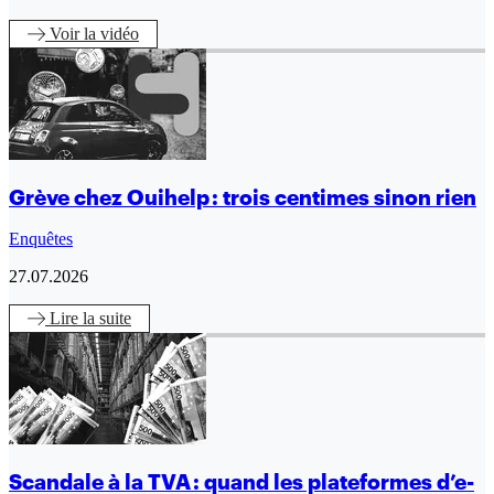
Voir
la vidéo
Grève chez Ouihelp : trois centimes sinon rien
Enquêtes
27.07.2026
Lire
la suite
Scandale à la TVA : quand les plateformes d’e-