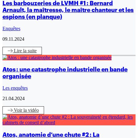
Les barbouzeries de LVMH #1 : Bernard
Arnault, la maîtresse, le maître chanteur et les
espions (en planque)
Enquêtes
09.11.2024
Lire
la suite
Atos : une catastrophe industrielle en bande
organisée
Les enquêtes
21.04.2024
Voir
la vidéo
Atos, anatomie d’une chute #2 : La