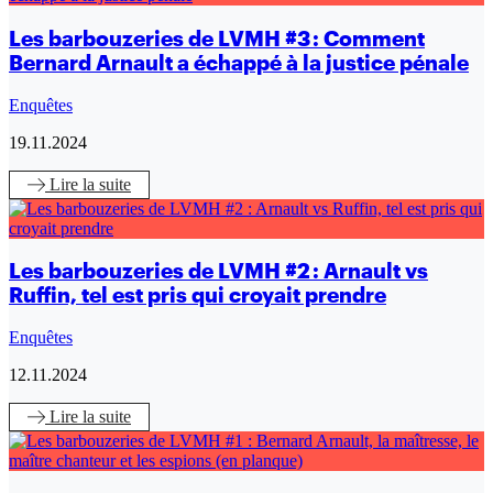
Les barbouzeries de LVMH #3 : Comment
Bernard Arnault a échappé à la justice pénale
Enquêtes
19.11.2024
Lire
la suite
Les barbouzeries de LVMH #2 : Arnault vs
Ruffin, tel est pris qui croyait prendre
Enquêtes
12.11.2024
Lire
la suite