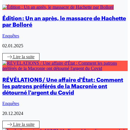
Édition : Un an après, le massacre de Hachette
par Bolloré
Enquêtes
02.01.2025
Lire
la suite
RÉVÉLATIONS / Une affaire d'État : Comment
les patrons préférés de la Macronie ont
détourné l'argent du Covid
Enquêtes
20.12.2024
Lire
la suite