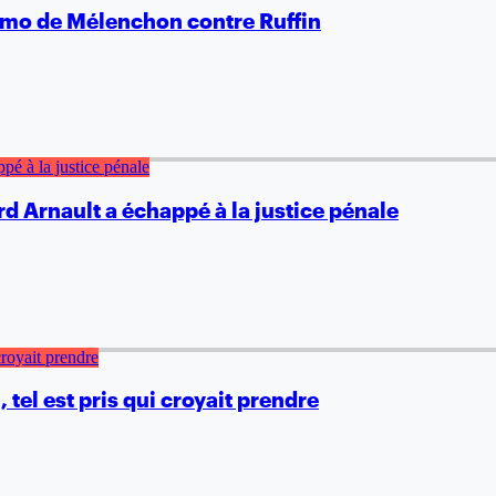
romo de Mélenchon contre Ruffin
 Arnault a échappé à la justice pénale
 tel est pris qui croyait prendre