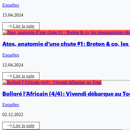
Enquêtes
15.04.2024
Lire
la suite
Atos, anatomie d’une chute #1 : Breton & co, le
Enquêtes
12.04.2024
Lire
la suite
Bolloré l’Africain (4/4) : Vivendi débarque au T
Enquêtes
02.12.2022
Lire
la suite