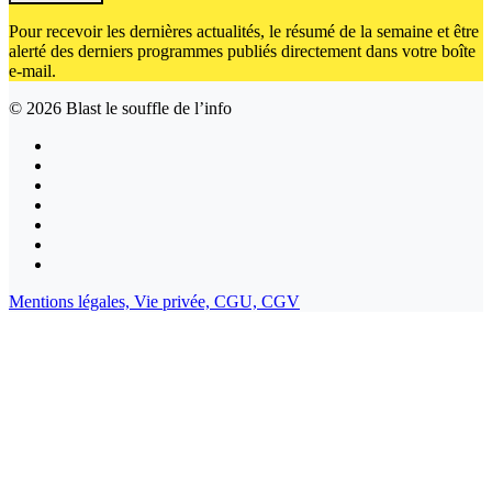
Pour recevoir les dernières actualités, le résumé de la semaine et être
alerté des derniers programmes publiés directement dans votre boîte
e-mail.
© 2026
Blast le souffle de l’info
Mentions légales,
Vie privée,
CGU,
CGV