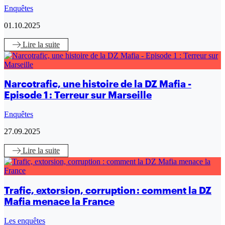
Enquêtes
01.10.2025
Lire
la suite
Narcotrafic, une histoire de la DZ Mafia -
Episode 1 : Terreur sur Marseille
Enquêtes
27.09.2025
Lire
la suite
Trafic, extorsion, corruption : comment la DZ
Mafia menace la France
Les enquêtes