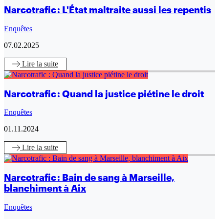
Narcotrafic : L'État maltraite aussi les repentis
Enquêtes
07.02.2025
Lire
la suite
Narcotrafic : Quand la justice piétine le droit
Enquêtes
01.11.2024
Lire
la suite
Narcotrafic : Bain de sang à Marseille,
blanchiment à Aix
Enquêtes