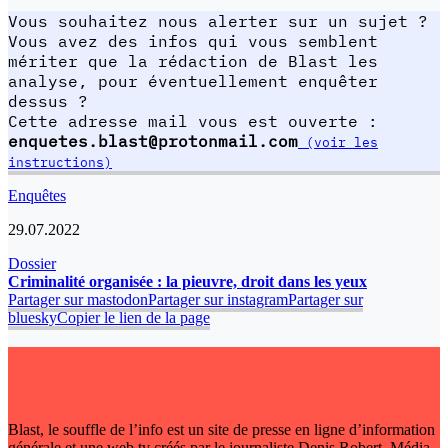
Vous souhaitez nous alerter sur un sujet ?
Vous avez des infos qui vous semblent
mériter que la rédaction de Blast les
analyse, pour éventuellement enquêter
dessus ?
Cette adresse mail vous est ouverte :
enquetes.blast@protonmail.com
(voir les
instructions)
Enquêtes
29.07.2022
Dossier
Criminalité organisée : la pieuvre, droit dans les yeux
Partager sur mastodon
Partager sur instagram
Partager sur
bluesky
Copier le lien de la page
Blast, le souffle de l’info est un site de presse en ligne d’information
générale et une web tv créés par le journaliste Denis Robert. Média