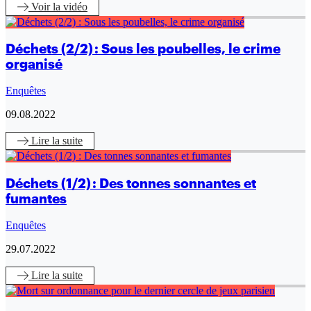
Voir
la vidéo
Déchets (2/2) : Sous les poubelles, le crime
organisé
Enquêtes
09.08.2022
Lire
la suite
Déchets (1/2) : Des tonnes sonnantes et
fumantes
Enquêtes
29.07.2022
Lire
la suite