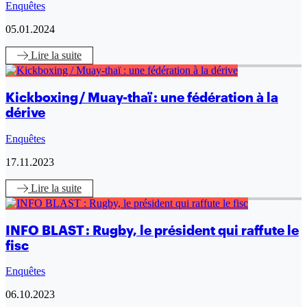
Enquêtes
05.01.2024
Lire
la suite
Kickboxing / Muay-thaï : une fédération à la
dérive
Enquêtes
17.11.2023
Lire
la suite
INFO BLAST : Rugby, le président qui raffute le
fisc
Enquêtes
06.10.2023