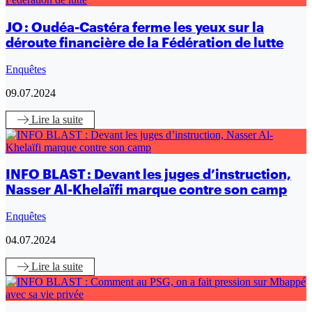
JO : Oudéa-Castéra ferme les yeux sur la
déroute financière de la Fédération de lutte
Enquêtes
09.07.2024
Lire
la suite
INFO BLAST : Devant les juges d’instruction,
Nasser Al-Khelaïfi marque contre son camp
Enquêtes
04.07.2024
Lire
la suite