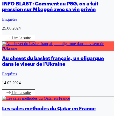
INFO BLAST : Comment au PSG, on a fait
pression sur Mbappé avec sa vie privée
Enquêtes
25.06.2024
Lire
la suite
Au chevet du basket français, un oligarque
dans le viseur de l'Ukraine
Enquêtes
14.02.2024
Lire
la suite
Les sales méthodes du Qatar en France