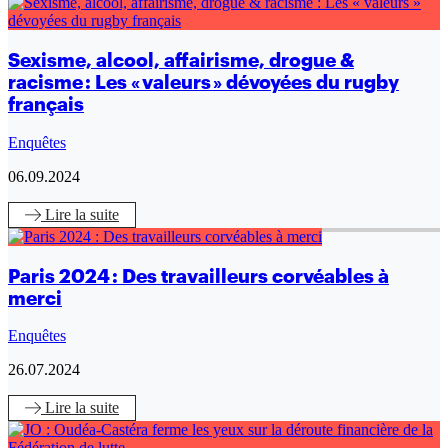
Sexisme, alcool, affairisme, drogue &
racisme : Les « valeurs » dévoyées du rugby
français
Enquêtes
06.09.2024
Lire
la suite
Paris 2024 : Des travailleurs corvéables à
merci
Enquêtes
26.07.2024
Lire
la suite