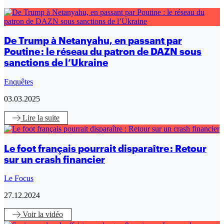
De Trump à Netanyahu, en passant par
Poutine : le réseau du patron de DAZN sous
sanctions de l’Ukraine
Enquêtes
03.03.2025
Lire
la suite
Le foot français pourrait disparaître : Retour
sur un crash financier
Le Focus
27.12.2024
Voir
la vidéo