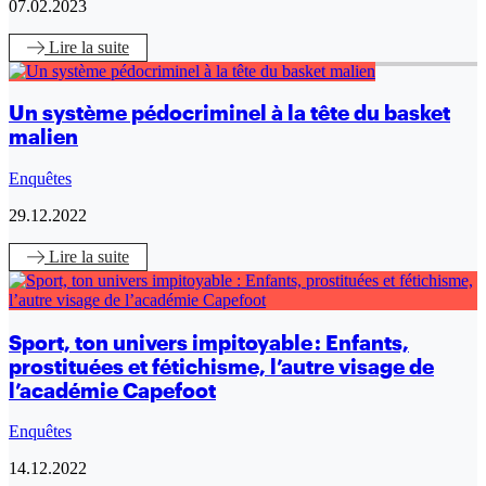
07.02.2023
Lire
la suite
Un système pédocriminel à la tête du basket
malien
Enquêtes
29.12.2022
Lire
la suite
Sport, ton univers impitoyable : Enfants,
prostituées et fétichisme, l’autre visage de
l’académie Capefoot
Enquêtes
14.12.2022